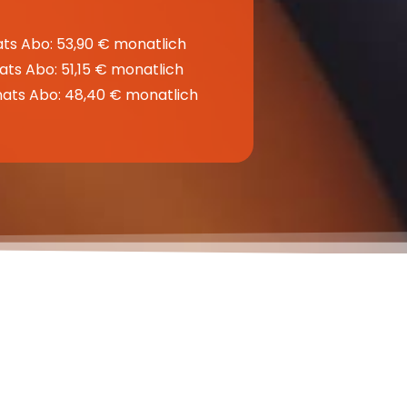
ts Abo: 53,90 € monatlich
ts Abo: 51,15 € monatlich
ats Abo: 48,40 € monatlich