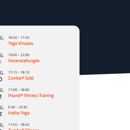
G.
16:45
-
17:45
7
Yoga Vinyasa
G.
19:00
-
22:00
8
Veranstaltungen
G.
17:15
-
18:15
0
Zumba® Gold
G.
17:00
-
18:00
1
Pound® Fitness Training
G.
9:30
-
10:30
2
Hatha Yoga
G.
17:45
-
18:45