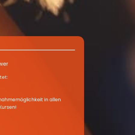
wer
tet:
lnahmemöglichkeit in allen
Kursen!