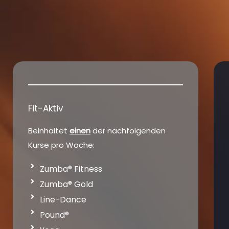
Fit-Aktiv
Beinhaltet
einen
der nachfolgenden
Kurse pro Woche:
Zumba® Fitness
Zumba® Gold
Line-Dance
Pound®