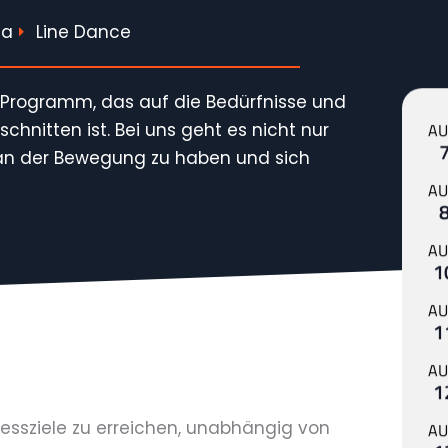
ga
Line Dance
 Programm, das auf die Bedürfnisse und
schnitten ist. Bei uns geht es nicht nur
AU
 an der Bewegung zu haben und sich
AU
AU
1
AU
1
AU
1
nessziele zu erreichen, unabhängig von
AU