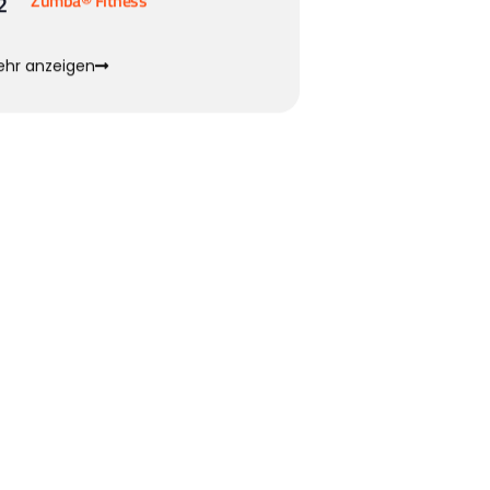
2
Zumba® Fitness
hr anzeigen