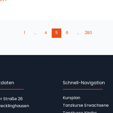
1
…
4
5
6
…
280
tdaten
Schnell-Navigation
Kursplan
r Straße 26
Tanzkurse Erwachsene
ecklinghausen
Tanzkurse Kinder