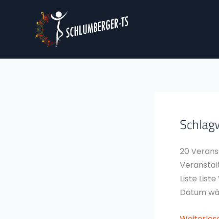
Zum
Inhalt
springen
Schlag
Standard/
Stufe
2
20 Verans
Veranstal
Liste List
Datum wäh
Weiterles