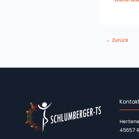
←
Zurück
Kontak
Hertene
45657 R