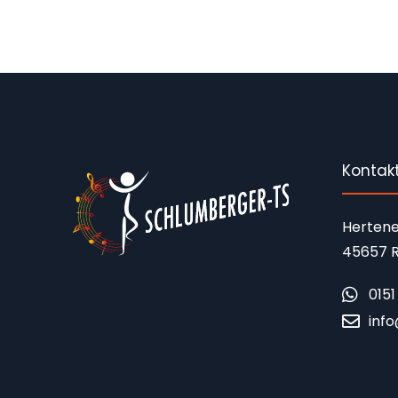
Kontak
Hertene
45657 R
015
inf