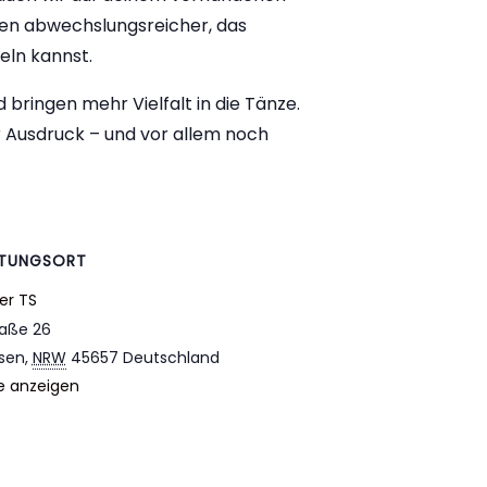
den abwechslungsreicher, das
eln kannst.
bringen mehr Vielfalt in die Tänze.
 Ausdruck – und vor allem noch
LTUNGSORT
er TS
raße 26
sen
,
NRW
45657
Deutschland
e anzeigen