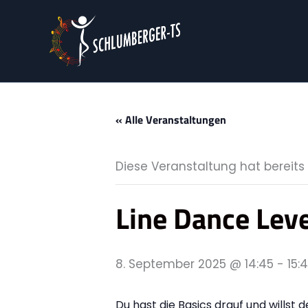
Zum
Inhalt
springen
« Alle Veranstaltungen
Diese Veranstaltung hat bereits
Line Dance Leve
8. September 2025 @ 14:45
-
15:
Du hast die Basics drauf und wills