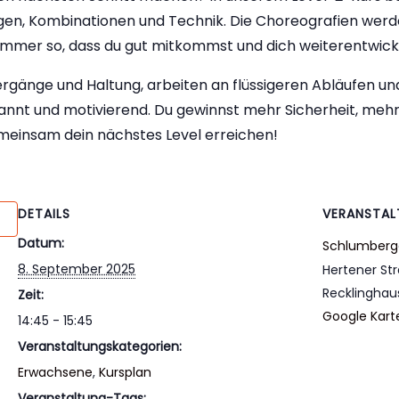
lgen, Kombinationen und Technik. Die Choreografien wer
mer so, dass du gut mitkommst und dich weiterentwick
gänge und Haltung, arbeiten an flüssigeren Abläufen und 
annt und motivierend. Du gewinnst mehr Sicherheit, mehr
einsam dein nächstes Level erreichen!
DETAILS
VERANSTA
Datum:
Schlumberg
8. September 2025
Hertener St
Recklinghau
Zeit:
Google Kart
14:45 - 15:45
Veranstaltungskategorien:
Erwachsene
,
Kursplan
Veranstaltung-Tags: